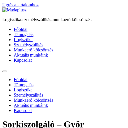
Ugrás a tartalomhoz
Logisztika-személyszállítás-munkaerő kölcsönzés
Főoldal
Támogatás
Logisztika
Személyszállítás
Munkaerő kölcsönzés
Aktuális munkáink
Kapcsolat
Főoldal
Támogatás
Logisztika
Személyszállítás
Munkaerő kölcsönzés
Aktuális munkáink
Kapcsolat
Sorkiszolgáló – Győr