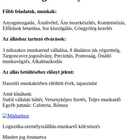
Főbb feladatok, munkák:
Anyagmozgatás, Áruátvétel, Áru összekészítés, Kommisiózás,
Előírások betartása, Sor kiszolgálás, Göngyöleg kezelés
Az álláshoz tartozó elvárások:
3 műszakos munkarend vállalása, 8 általános isk.végzettség,
Targoncavez.jogosítvány, Precizitás, Pontosság, Önálló
munkavégzés, Alkalmazkodás
Az állás betöltéséhez előnyt jelent:
Hasonló munkakörben eltöltött évek, tapasztalat
Amit kínálunk:
Stabil vállalati háttér, Versenyképes fizetés, Teljes munkaidő
Egyéb juttatás: Cafeteria, Bónusz
Logisztika-személyszállítás-munkaerő kölcsönzés
Minden jog fenntartva