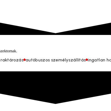
szektornak.
a raktározás
autóbuszos személyszállítás
ingatlan h