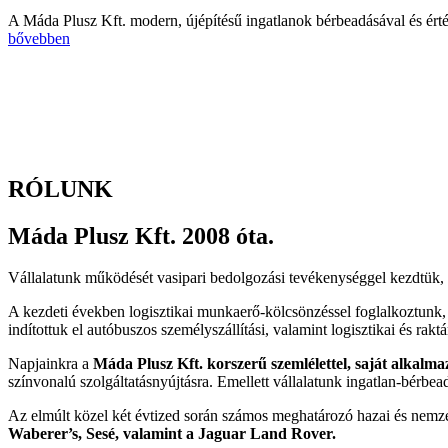
A
Máda
Plusz Kft. modern, újépítésű ingatlanok bérbeadásával és érté
bővebben
RÓLUNK
Máda Plusz Kft. 2008 óta.
Vállalatunk működését vasipari bedolgozási tevékenységgel kezdtük, m
A kezdeti években logisztikai munkaerő-kölcsönzéssel foglalkoztunk, a
indítottuk el autóbuszos személyszállítási, valamint logisztikai és rakt
Napjainkra a
Máda Plusz Kft.
korszerű szemlélettel, saját alkalma
színvonalú szolgáltatásnyújtásra. Emellett vállalatunk ingatlan-bérbea
Az elmúlt közel két évtized során számos meghatározó hazai és nemzet
Waberer’s, Sesé, valamint a Jaguar Land Rover.