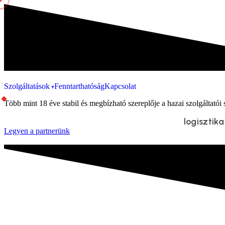
Szolgáltatások
Fenntarthatóság
Kapcsolat
Több mint 18 éve stabil és megbízható szereplője a hazai szolgáltatói 
logisztik
Legyen a partnerünk