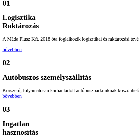
01
Logisztika
Raktározás
A
Máda
Plusz Kft. 2018 óta foglalkozik logisztikai és raktározási t
bővebben
02
Autóbuszos személyszállítás
Korszerű, folyamatosan karbantartott autóbuszparkunknak köszönhe
bővebben
03
Ingatlan
hasznosítás