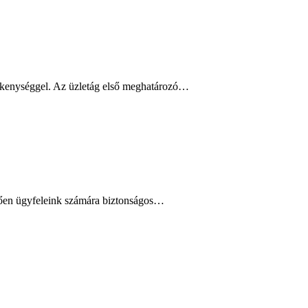
evékenységgel. Az üzletág első meghatározó…
tően ügyfeleink számára biztonságos…