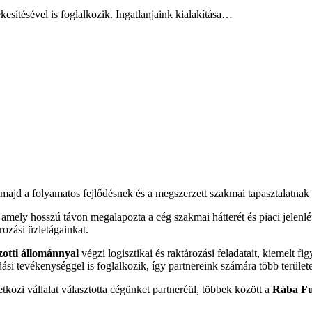
kesítésével is foglalkozik. Ingatlanjaink kialakítása…
ajd a folyamatos fejlődésnek és a megszerzett szakmai tapasztalatnak 
mely hosszú távon megalapozta a cég szakmai hátterét és piaci jelenlét
ározási üzletágainkat.
zotti állománnyal
végzi logisztikai és raktározási feladatait, kiemelt 
dási tevékenységgel is foglalkozik, így partnereink számára több terület
közi vállalat választotta cégünket partneréül, többek között a
Rába Fu